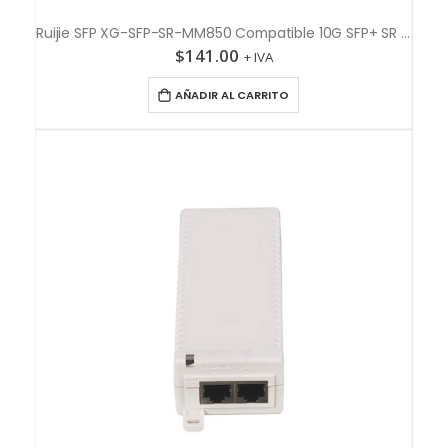
Ruijie SFP XG-SFP-SR-MM850 Compatible 10G SFP+ SR 850nm 300m LC MMF DDM
$
141.00
+ IVA
AÑADIR AL CARRITO