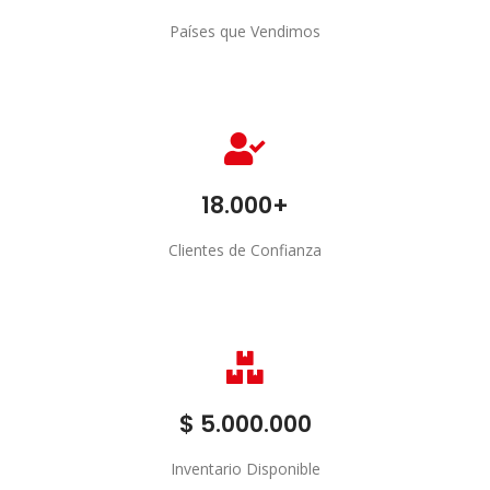
Países que Vendimos
Países
Distribuimos a más de 20 países
18.000+
Clientes de Confianza
Clientes
Nuestros clientes confían en nosostros
$ 5.000.000
Inventario Disponible