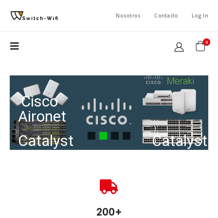
Nosotros
Contacto
Log In
0
Cisco
Aironet
Catalyst
Catalyst
C2960X
C9200
200+