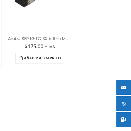
MMF XCVR
Aruba SFP 1G LC SX 500m MMF XCVR
$
175.00
+ IVA
AÑADIR AL CARRITO