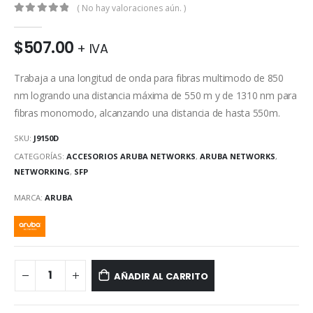
( No hay valoraciones aún. )
0
out of 5
$
507.00
+ IVA
Trabaja a una longitud de onda para fibras multimodo de 850
nm logrando una distancia máxima de 550 m y de 1310 nm para
fibras monomodo, alcanzando una distancia de hasta 550m.
SKU:
J9150D
CATEGORÍAS:
ACCESORIOS ARUBA NETWORKS
,
ARUBA NETWORKS
,
NETWORKING
,
SFP
MARCA:
ARUBA
AÑADIR AL CARRITO