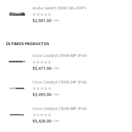
Aruba Switch 2930F 24G 4SFP+
0
out of 5
$
2,981.00
+ IVA
ÚLTIMOS PRODUCTOS
Cisco Catalyst C9300-48P (PoE)
0
out of 5
$
5,471.00
+ IVA
Cisco Catalyst C9300-24P (PoE)
0
out of 5
$
3,495.00
+ IVA
Cisco Catalyst C9200-48P (PoE)
0
out of 5
$
5,426.00
+ IVA