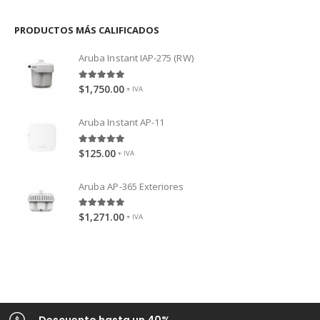
PRODUCTOS MÁS CALIFICADOS
Aruba Instant IAP-275 (RW)
5.00
out of 5
$
1,750.00
+ IVA
Aruba Instant AP-11
5.00
out of 5
$
125.00
+ IVA
Aruba AP-365 Exteriores
5.00
out of 5
$
1,271.00
+ IVA