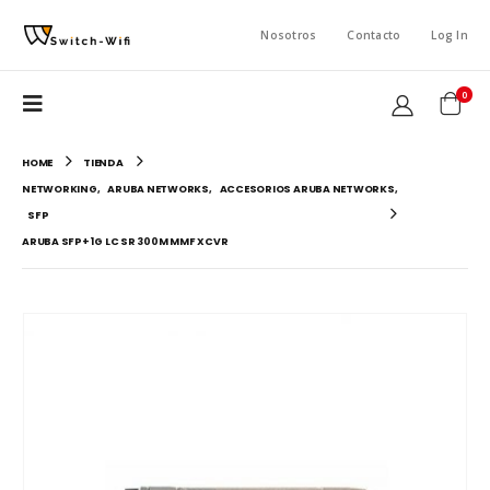
Nosotros
Contacto
Log In
0
HOME
TIENDA
NETWORKING
,
ARUBA NETWORKS
,
ACCESORIOS ARUBA NETWORKS
,
SFP
ARUBA SFP+ 1G LC SR 300M MMF XCVR