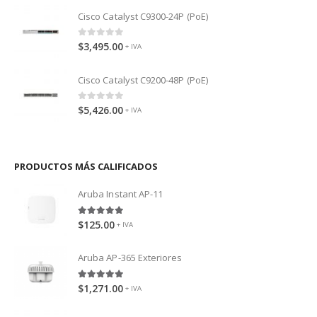
Cisco Catalyst C9300-24P (PoE)
0
out of 5
$
3,495.00
+ IVA
Cisco Catalyst C9200-48P (PoE)
0
out of 5
$
5,426.00
+ IVA
PRODUCTOS MÁS CALIFICADOS
Aruba Instant AP-11
5.00
out of 5
$
125.00
+ IVA
Aruba AP-365 Exteriores
5.00
out of 5
$
1,271.00
+ IVA