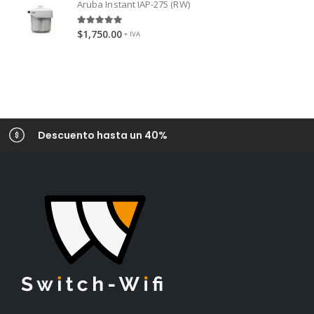
Aruba Instant IAP-275 (RW)
5.00
out of 5
$
1,750.00
+ IVA
Descuento hasta un 40%