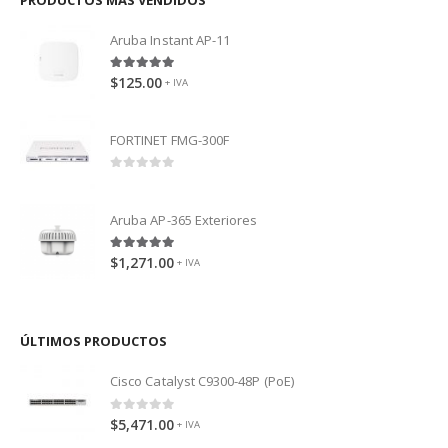
PRODUCTOS MÁS VENDIDOS
Aruba Instant AP-11
5.00
out of 5
$
125.00
+ IVA
FORTINET FMG-300F
0
out of 5
Aruba AP-365 Exteriores
5.00
out of 5
$
1,271.00
+ IVA
ÚLTIMOS PRODUCTOS
Cisco Catalyst C9300-48P (PoE)
0
out of 5
$
5,471.00
+ IVA