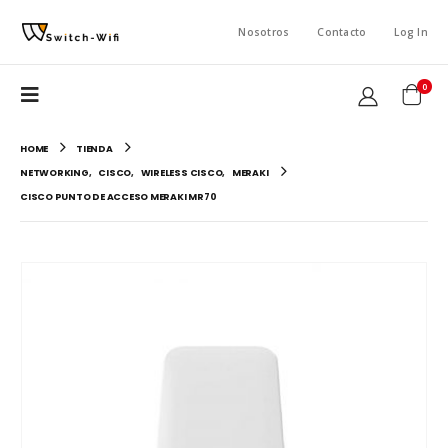
Nosotros
Contacto
Log In
0
HOME
TIENDA
NETWORKING
,
CISCO
,
WIRELESS CISCO
,
MERAKI
CISCO PUNTO DE ACCESO MERAKI MR70