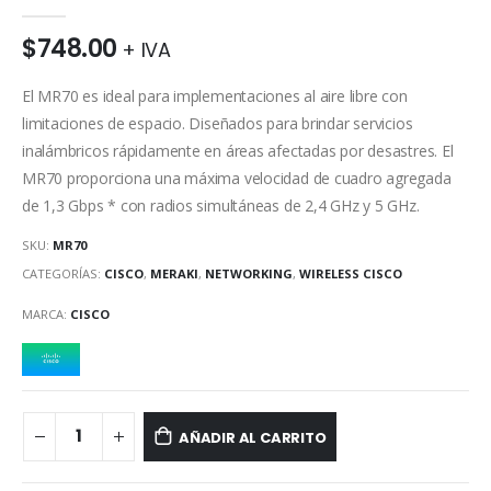
0
out of 5
$
748.00
+ IVA
El MR70 es ideal para implementaciones al aire libre con
limitaciones de espacio. Diseñados para brindar servicios
inalámbricos rápidamente en áreas afectadas por desastres. El
MR70 proporciona una máxima velocidad de cuadro agregada
de 1,3 Gbps * con radios simultáneas de 2,4 GHz y 5 GHz.
SKU:
MR70
CATEGORÍAS:
CISCO
,
MERAKI
,
NETWORKING
,
WIRELESS CISCO
MARCA:
CISCO
AÑADIR AL CARRITO