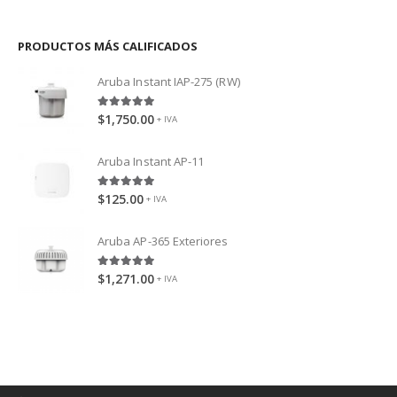
PRODUCTOS MÁS CALIFICADOS
Aruba Instant IAP-275 (RW)
5.00
out of 5
$
1,750.00
+ IVA
Aruba Instant AP-11
5.00
out of 5
$
125.00
+ IVA
Aruba AP-365 Exteriores
5.00
out of 5
$
1,271.00
+ IVA