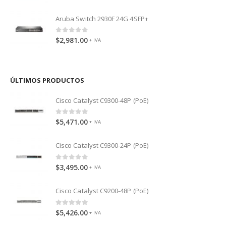
Aruba Switch 2930F 24G 4SFP+
0
out of 5
$
2,981.00
+ IVA
ÚLTIMOS PRODUCTOS
Cisco Catalyst C9300-48P (PoE)
0
out of 5
$
5,471.00
+ IVA
Cisco Catalyst C9300-24P (PoE)
0
out of 5
$
3,495.00
+ IVA
Cisco Catalyst C9200-48P (PoE)
0
out of 5
$
5,426.00
+ IVA