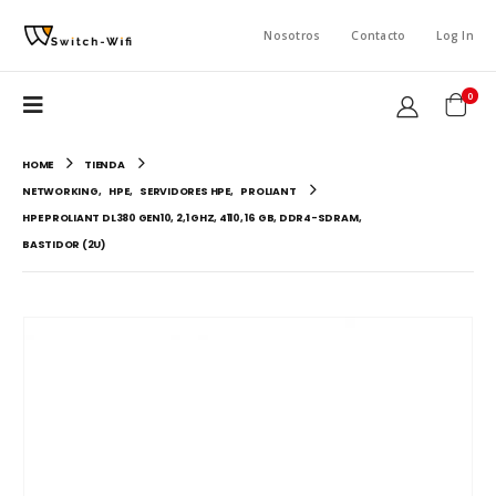
Nosotros
Contacto
Log In
0
HOME
TIENDA
NETWORKING
,
HPE
,
SERVIDORES HPE
,
PROLIANT
HPE PROLIANT DL380 GEN10, 2,1 GHZ, 4110, 16 GB, DDR4-SDRAM,
BASTIDOR (2U)