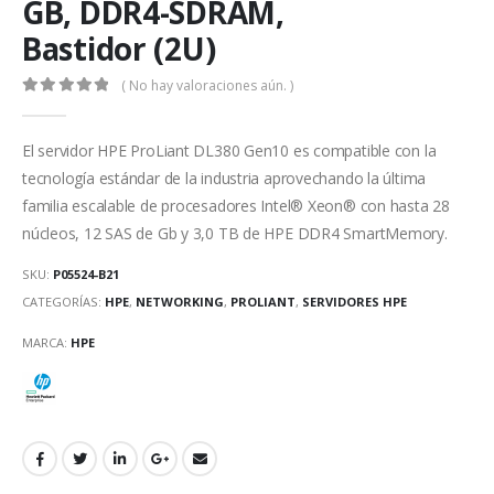
GB, DDR4-SDRAM,
Bastidor (2U)
( No hay valoraciones aún. )
0
out of 5
El servidor HPE ProLiant DL380 Gen10 es compatible con la
tecnología estándar de la industria aprovechando la última
familia escalable de procesadores Intel® Xeon® con hasta 28
núcleos, 12 SAS de Gb y 3,0 TB de HPE DDR4 SmartMemory.
SKU:
P05524-B21
CATEGORÍAS:
HPE
,
NETWORKING
,
PROLIANT
,
SERVIDORES HPE
MARCA:
HPE