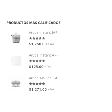
PRODUCTOS MÁS CALIFICADOS
)
Aruba Instant IAP-275 (RW)
5.00
out of 5
$
1,750.00
+ IVA
)
Aruba Instant AP-11
5.00
out of 5
$
125.00
+ IVA
)
Aruba AP-365 Exteriores
5.00
out of 5
$
1,271.00
+ IVA