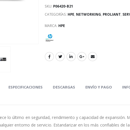
SKU:
P06420-B21
CATEGORÍAS:
HPE
,
NETWORKING
,
PROLIANT
,
SER
MARCA:
HPE
ESPECIFICACIONES
DESCARGAS
ENVÍO Y PAGO
INF
ece lo último en seguridad, rendimiento y capacidad de expansión. 
cualquier entorno de servicio. Estandarizar en los más confiables de la