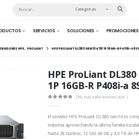
Categorias
ODUCTOS
SERVICIOS
SOLUCIONES
PROMOCIONES
ERVIDORES HPE
,
PROLIANT
HPE PROLIANT DL380 GEN10 4110 1P 16GB-R P408I-A 8
HPE ProLiant DL380
1P 16GB-R P408i-a 
( No hay valoraciones aún. )
0
out of 5
El servidor HPE ProLiant DL380 Gen10 es compa
industria aprovechando la última familia esca
hasta 28 núcleos, 12 SAS de Gb y 3,0 TB de