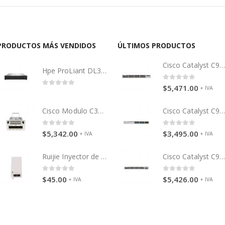
PRODUCTOS MÁS VENDIDOS
ÚLTIMOS PRODUCTOS
Cisco Catalyst C9300-48P (PoE
Hpe ProLiant DL380 Gen10, 2,1 GHz, 4110, 16 GB, DDR4-SDRAM, Bastidor (2U)
0
out of 5
$
5,471.00
+ IVA
0
out of 5
Cisco Modulo C3850-NM-4-10G
Cisco Catalyst C9300-24P (PoE
0
out of 5
0
out of 5
$
5,342.00
$
3,495.00
+ IVA
+ IVA
Ruijie Inyector de energía RG-E-120
Cisco Catalyst C9200-48P (PoE
0
out of 5
0
out of 5
$
45.00
$
5,426.00
+ IVA
+ IVA