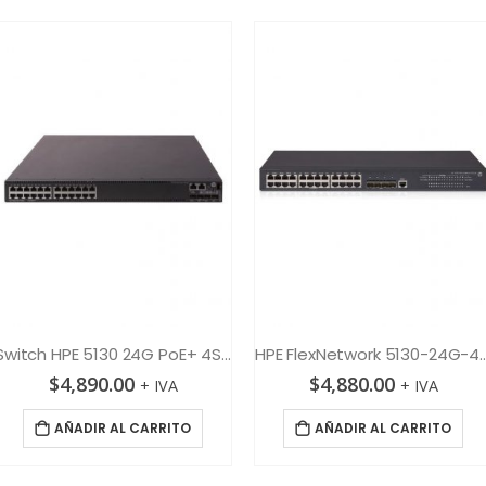
Switch HPE 5130 24G PoE+ 4SFP+ 1-slot HI
HPE FlexNetwork 5130-
$
4,890.00
$
4,880.00
+ IVA
+ IVA
AÑADIR AL CARRITO
AÑADIR AL CARRITO