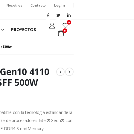
Nosotros
Contacto
Log In
0
PROYECTOS
0
SFF 500W
 Gen10 4110
8SFF 500W
tible con la tecnología estándar de la
lable de procesadores Intel® Xeon® con
 HPE DDR4 SmartMemory.