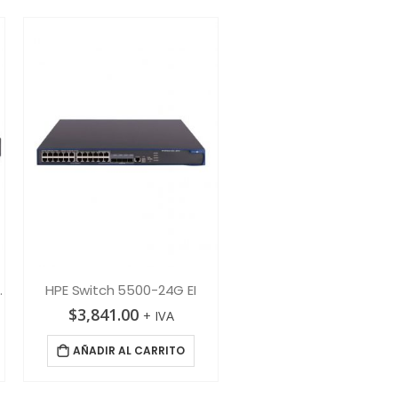
24G-4SFP+ EI
HPE Switch 5500-24G EI
$
3,841.00
$
17,672.00
+ IVA
+ IVA
AÑADIR AL CARRITO
AÑADIR AL CARRITO