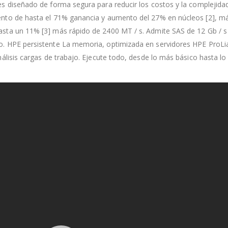
 diseñado de forma segura para reducir los costos y la complejidad,
nto de hasta el 71% ganancia y aumento del 27% en núcleos [2], m
ta un 11% [3] más rápido de 2400 MT / s. Admite SAS de 12 Gb / s
 HPE persistente La memoria, optimizada en servidores HPE ProLian
lisis cargas de trabajo. Ejecute todo, desde lo más básico hasta lo 