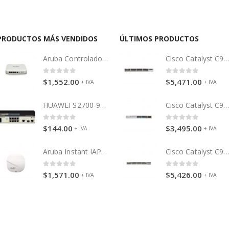
PRODUCTOS MÁS VENDIDOS
ÚLTIMOS PRODUCTOS
Aruba Controladora 7005
Cisco Catalyst C9300-48P (PoE
0
out of 5
0
out of 5
$
1,552.00
$
5,471.00
+ IVA
+ IVA
HUAWEI S2700-9TP-EI-AC
Cisco Catalyst C9300-24P (PoE
0
out of 5
0
out of 5
$
144.00
$
3,495.00
+ IVA
+ IVA
Aruba Instant IAP-334
Cisco Catalyst C9200-48P (PoE
0
out of 5
0
out of 5
$
1,571.00
$
5,426.00
+ IVA
+ IVA