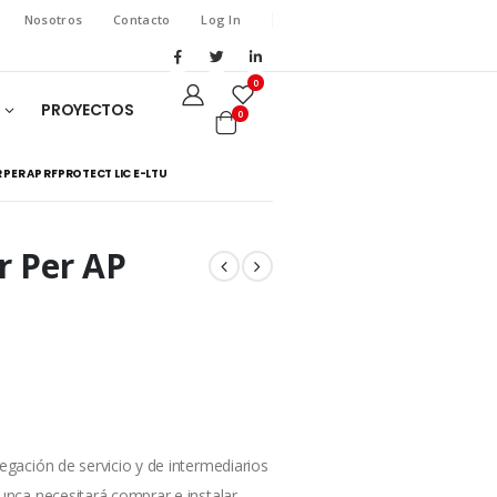
Nosotros
Contacto
Log In
0
PROYECTOS
0
 PER AP RFPROTECT LIC E-LTU
r Per AP
egación de servicio y de intermediarios
unca necesitará comprar e instalar