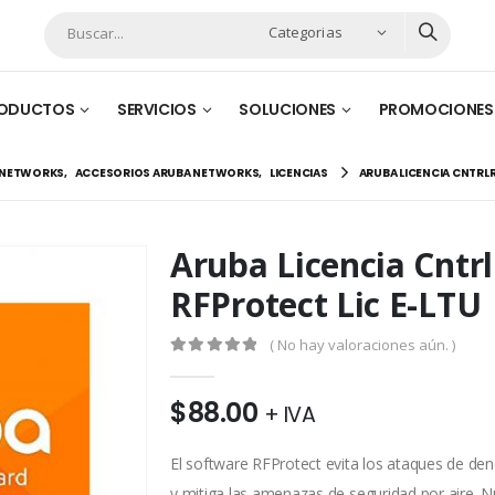
Categorias
ODUCTOS
SERVICIOS
SOLUCIONES
PROMOCIONES
 NETWORKS
,
ACCESORIOS ARUBA NETWORKS
,
LICENCIAS
ARUBA LICENCIA CNTRLR
Aruba Licencia Cntrl
RFProtect Lic E-LTU
( No hay valoraciones aún. )
0
out of 5
$
88.00
+ IVA
El software RFProtect evita los ataques de den
y mitiga las amenazas de seguridad por aire. N