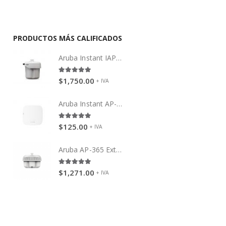
PRODUCTOS MÁS CALIFICADOS
)
Aruba Instant IAP-275 (RW)
5.00
out of 5
$
1,750.00
+ IVA
)
Aruba Instant AP-11
5.00
out of 5
$
125.00
+ IVA
)
Aruba AP-365 Exteriores
5.00
out of 5
$
1,271.00
+ IVA