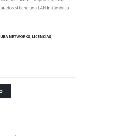
parados si tiene una LAN inalámbrica
RUBA NETWORKS
,
LICENCIAS
,
TO