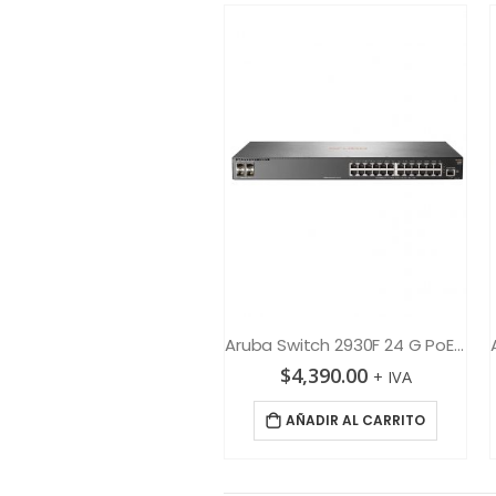
Aruba Licencia Controller Policy HPE Aruba
Aruba Switch 2930F 24 G PoE+ 4SFP+
$
88.00
$
4,390.00
+ IVA
+ IVA
AÑADIR AL CARRITO
AÑADIR AL CARRITO