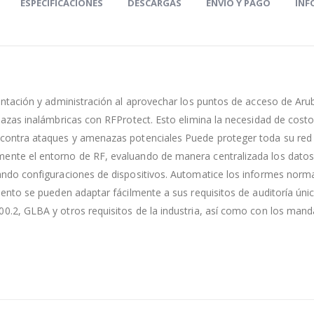
ESPECIFICACIONES
DESCARGAS
ENVÍO Y PAGO
INF
mentación y administración al aprovechar los puntos de acceso de A
enazas inalámbricas con RFProtect. Esto elimina la necesidad de cos
contra ataques y amenazas potenciales Puede proteger toda su red c
ente el entorno de RF, evaluando de manera centralizada los dato
ando configuraciones de dispositivos. Automatice los informes norm
iento se pueden adaptar fácilmente a sus requisitos de auditoría úni
0.2, GLBA y otros requisitos de la industria, así como con los mand