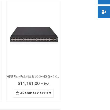
HPE FlexFabric 5700-48G-4XG 2QSFP+
Aruba IAP-305
$
11,191.00
$
586.00
+ IVA
+ IVA
AÑADIR AL CARRITO
AÑADIR AL CARRITO