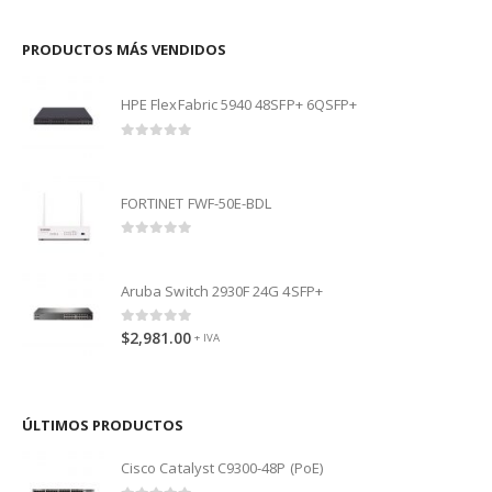
PRODUCTOS MÁS VENDIDOS
HPE FlexFabric 5940 48SFP+ 6QSFP+
0
out of 5
FORTINET FWF-50E-BDL
0
out of 5
Aruba Switch 2930F 24G 4SFP+
0
out of 5
$
2,981.00
+ IVA
ÚLTIMOS PRODUCTOS
Cisco Catalyst C9300-48P (PoE)