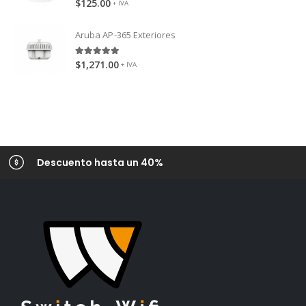
$
125.00
+ IVA
Aruba AP-365 Exteriores
5.00
out of 5
$
1,271.00
+ IVA
Descuento hasta un 40%