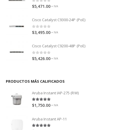
0
out of 5
$
5,471.00
+ IVA
Cisco Catalyst C9300-24P (PoE)
0
out of 5
$
3,495.00
+ IVA
Cisco Catalyst C9200-48P (PoE)
0
out of 5
$
5,426.00
+ IVA
PRODUCTOS MÁS CALIFICADOS
Aruba Instant IAP-275 (RW)
5.00
out of 5
$
1,750.00
+ IVA
Aruba Instant AP-11
5.00
out of 5