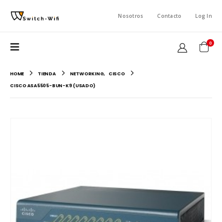
Nosotros
Contacto
Log In
0
HOME
TIENDA
NETWORKING
,
CISCO
CISCO ASA5505-BUN-K9 (USADO)