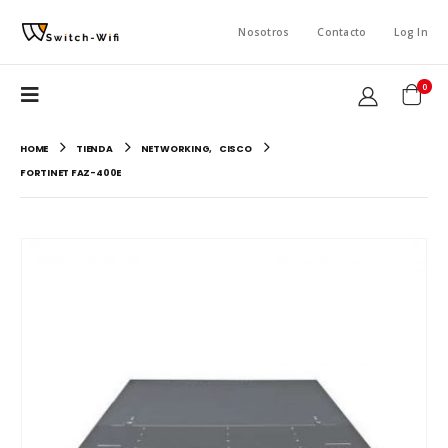
Nosotros
Contacto
Log In
0
HOME
TIENDA
NETWORKING
,
CISCO
FORTINET FAZ-400E