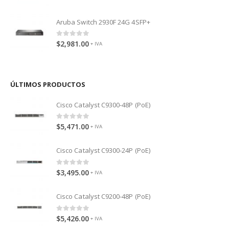
0
out of 5
Aruba Switch 2930F 24G 4SFP+
0
out of 5
$
2,981.00
+ IVA
ÚLTIMOS PRODUCTOS
Cisco Catalyst C9300-48P (PoE)
0
out of 5
$
5,471.00
+ IVA
Cisco Catalyst C9300-24P (PoE)
0
out of 5
$
3,495.00
+ IVA
Cisco Catalyst C9200-48P (PoE)
0
out of 5
$
5,426.00
+ IVA