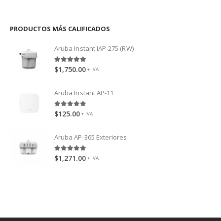
PRODUCTOS MÁS CALIFICADOS
Aruba Instant IAP-275 (RW)
5.00
out of 5
$
1,750.00
+ IVA
Aruba Instant AP-11
5.00
out of 5
$
125.00
+ IVA
Aruba AP-365 Exteriores
5.00
out of 5
$
1,271.00
+ IVA