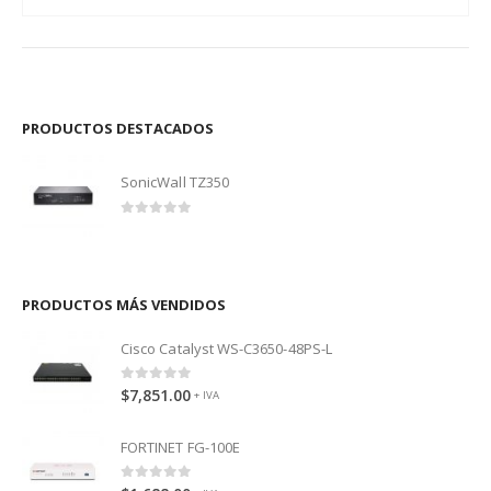
PRODUCTOS DESTACADOS
SonicWall TZ350
0
out of 5
PRODUCTOS MÁS VENDIDOS
Cisco Catalyst WS-C3650-48PS-L
0
out of 5
$
7,851.00
+ IVA
FORTINET FG-100E
0
out of 5