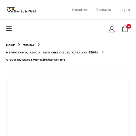
Nosotros
Contacto
Log In
0
HOME
TIENDA
NETWORKING
,
CISCO
,
SWITCHES CISCO
,
CATALYST 2960X
CISCO CATALYST WS-C2960X-48TD-L