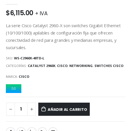
0
out of 5
$
6,115.00
+ IVA
La serie Cisco Catalyst 2960-X son switches Gigabit Ethernet
(10/100/1000) apilables de configuración fija que ofrecen
conectividad de red para grandes y medianas empresas, y
sucursales.
SKU:
WS-C2960X-48TD-L
CATEGORÍAS:
CATALYST 2960X
,
CISCO
,
NETWORKING
,
SWITCHES CISCO
MARCA:
CISCO
AÑADIR AL CARRITO