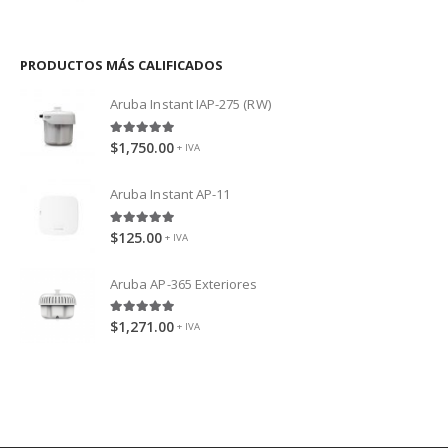
PRODUCTOS MÁS CALIFICADOS
Aruba Instant IAP-275 (RW)
5.00
out of 5
$
1,750.00
+ IVA
Aruba Instant AP-11
5.00
out of 5
$
125.00
+ IVA
Aruba AP-365 Exteriores
5.00
out of 5
$
1,271.00
+ IVA