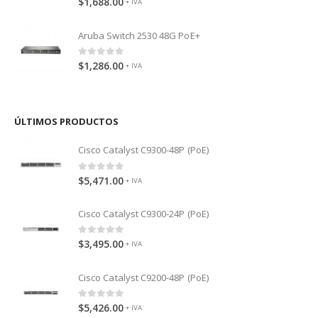
$
1,688.00
+ IVA
Aruba Switch 2530 48G PoE+
0
out of 5
$
1,286.00
+ IVA
ÚLTIMOS PRODUCTOS
Cisco Catalyst C9300-48P (PoE)
0
out of 5
$
5,471.00
+ IVA
Cisco Catalyst C9300-24P (PoE)
0
out of 5
$
3,495.00
+ IVA
Cisco Catalyst C9200-48P (PoE)
0
out of 5
$
5,426.00
+ IVA