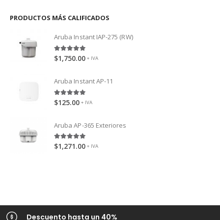
PRODUCTOS MÁS CALIFICADOS
Aruba Instant IAP-275 (RW)
5.00
out of 5
$
1,750.00
+ IVA
Aruba Instant AP-11
5.00
out of 5
$
125.00
+ IVA
Aruba AP-365 Exteriores
5.00
out of 5
$
1,271.00
+ IVA
Descuento hasta un 40%