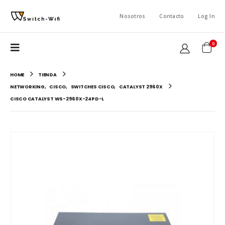
Nosotros
Contacto
Log In
0
HOME
TIENDA
NETWORKING
,
CISCO
,
SWITCHES CISCO
,
CATALYST 2960X
CISCO CATALYST WS-2960X-24PD-L