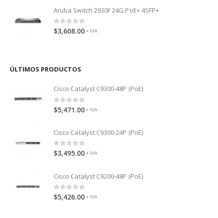
Aruba Switch 2930F 24G PoE+ 4SFP+
0
out of 5
$
3,608.00
+ IVA
ÚLTIMOS PRODUCTOS
Cisco Catalyst C9300-48P (PoE)
0
out of 5
$
5,471.00
+ IVA
Cisco Catalyst C9300-24P (PoE)
0
out of 5
$
3,495.00
+ IVA
Cisco Catalyst C9200-48P (PoE)
0
out of 5
$
5,426.00
+ IVA