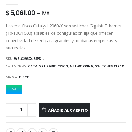
0
out of 5
$
5,061.00
+ IVA
La serie Cisco Catalyst 2960-X son switches Gigabit Ethernet
(10/100/1000) apilables de configuración fija que ofrecen
conectividad de red para grandes y medianas empresas, y
sucursales.
SKU:
WS-C2960X-24PD-L
CATEGORÍAS:
CATALYST 2960X
,
CISCO
,
NETWORKING
,
SWITCHES CISCO
MARCA:
CISCO
AÑADIR AL CARRITO