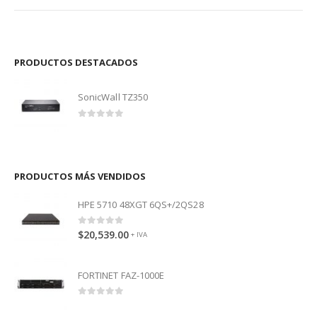
PRODUCTOS DESTACADOS
SonicWall TZ350
0
out of 5
PRODUCTOS MÁS VENDIDOS
HPE 5710 48XGT 6QS+/2QS28
0
out of 5
$
20,539.00
+ IVA
FORTINET FAZ-1000E
0
out of 5